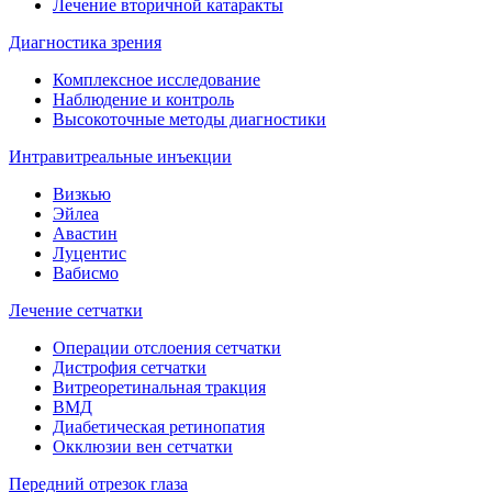
Лечение вторичной катаракты
Диагностика зрения
Комплексное исследование
Наблюдение и контроль
Высокоточные методы диагностики
Интравитреальные инъекции
Визкью
Эйлеа
Авастин
Луцентис
Вабисмо
Лечение сетчатки
Операции отслоения сетчатки
Дистрофия сетчатки
Витреоретинальная тракция
ВМД
Диабетическая ретинопатия
Окклюзии вен сетчатки
Передний отрезок глаза