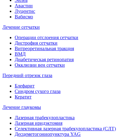
Эйлеа
Авастин
Луцентис
Вабисмо
Лечение сетчатки
Операции отслоения сетчатки
Дистрофия сетчатки
Витреоретинальная тракция
ВМД
Диабетическая ретинопатия
Окклюзии вен сетчатки
Передний отрезок глаза
Блефарит
Синдром сухого глаза
Кератит
Лечение глаукомы
Лазерная трабекулопластика
Лазерная иридэктомия
Селективная лазерная трабекулопластика (СЛТ)
Десцеметогониопунктура YAG