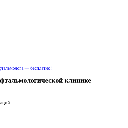
фтальмолога — бесплатно!
 офтальмологической клинике
раций