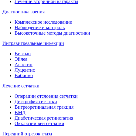
Лечение вторичной катаракты
Диагностика зрения
Комплексное исследование
Наблюдение и контроль
Высокоточные методы диагностики
Интравитреальные инъекции
Визкью
Эйлеа
Авастин
Луцентис
Вабисмо
Лечение сетчатки
Операции отслоения сетчатки
Дистрофия сетчатки
Витреоретинальная тракция
ВМД
Диабетическая ретинопатия
Окклюзии вен сетчатки
Передний отрезок глаза