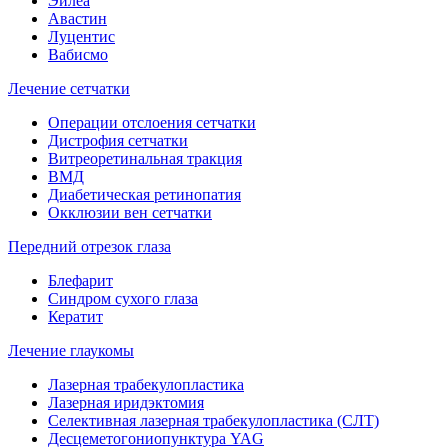
Эйлеа
Авастин
Луцентис
Вабисмо
Лечение сетчатки
Операции отслоения сетчатки
Дистрофия сетчатки
Витреоретинальная тракция
ВМД
Диабетическая ретинопатия
Окклюзии вен сетчатки
Передний отрезок глаза
Блефарит
Синдром сухого глаза
Кератит
Лечение глаукомы
Лазерная трабекулопластика
Лазерная иридэктомия
Селективная лазерная трабекулопластика (СЛТ)
Десцеметогониопунктура YAG