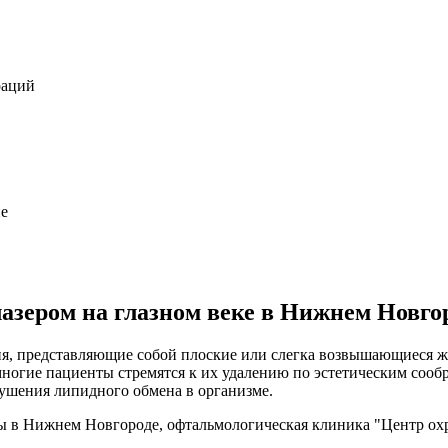
раций
ие
лазером на глазном веке в Нижнем Новго
я, представляющие собой плоские или слегка возвышающиеся же
 многие пациенты стремятся к их удалению по эстетическим соо
рушения липидного обмена в организме.
мы в Нижнем Новгороде, офтальмологическая клиника "Центр ох