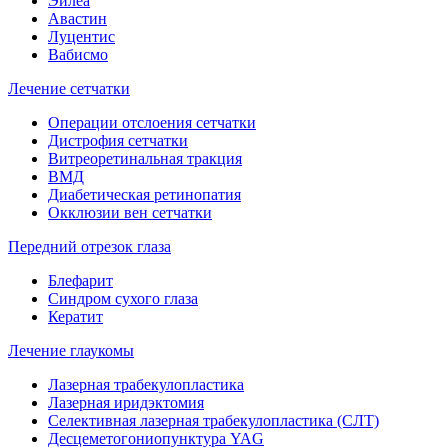
Эйлеа
Авастин
Луцентис
Вабисмо
Лечение сетчатки
Операции отслоения сетчатки
Дистрофия сетчатки
Витреоретинальная тракция
ВМД
Диабетическая ретинопатия
Окклюзии вен сетчатки
Передний отрезок глаза
Блефарит
Синдром сухого глаза
Кератит
Лечение глаукомы
Лазерная трабекулопластика
Лазерная иридэктомия
Селективная лазерная трабекулопластика (СЛТ)
Десцеметогониопунктура YAG