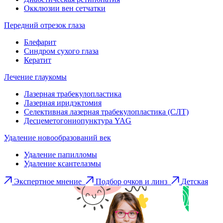
Окклюзии вен сетчатки
Передний отрезок глаза
Блефарит
Синдром сухого глаза
Кератит
Лечение глаукомы
Лазерная трабекулопластика
Лазерная иридэктомия
Селективная лазерная трабекулопластика (СЛТ)
Десцеметогониопунктура YAG
Удаление новообразований век
Удаление папилломы
Удаление ксантелазмы
Экспертное мнение
Подбор очков и линз
Детская