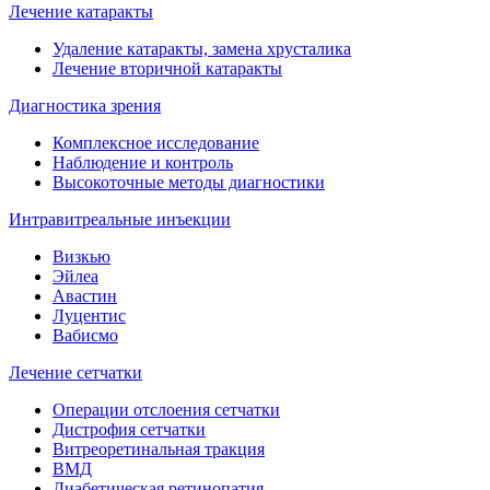
Лечение катаракты
Удаление катаракты, замена хрусталика
Лечение вторичной катаракты
Диагностика зрения
Комплексное исследование
Наблюдение и контроль
Высокоточные методы диагностики
Интравитреальные инъекции
Визкью
Эйлеа
Авастин
Луцентис
Вабисмо
Лечение сетчатки
Операции отслоения сетчатки
Дистрофия сетчатки
Витреоретинальная тракция
ВМД
Диабетическая ретинопатия