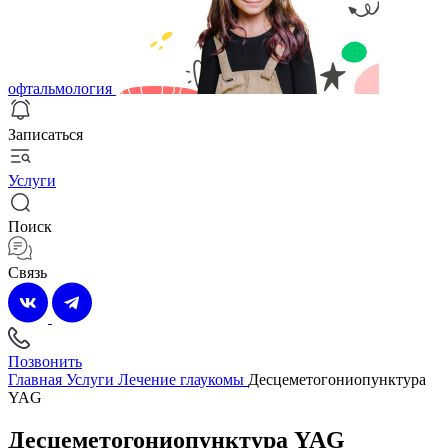
офтальмология
Записаться
Услуги
Поиск
Связь
Позвонить
Главная
Услуги
Лечение глаукомы
Десцеметогониопунктура
YAG
Десцеметогониопунктура YAG