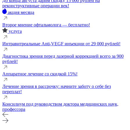
До конца августа дарим скидку 15 000 рублей на
реконструктивные операции век!
акция месяца
Второе мнение офтальмолога — бесплатно!
услуга
Интравитреальные Anti-VEGF инъекции от 29 000 рублей!
Диагностика зрения перед лазерной коррекцией всего за 900
рублей!
Аппаратное лечение со скидкой 15%!
Лечение зрения в рассрочку: начните заботу о себе без
переплат!
Консилиум под руководством доктора медицинских наук,
профессора